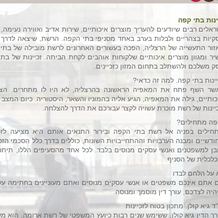
ינות בתי קפה
ראלים רבים שיודעים להעריך מוצרים איכותיים, שירות אדיב ואווירה נעימה,
קיות בצהריים ולבלות בערב באחד מסניפי בתי הקפה. הרשת, שיצאה לדרך 
זור התעשייה של הרצליה, הפכה בעשורים האחרונים לרשת מובילה של בתי 
יר ומגוון מוצרים איכותיים שלקוחות אוהבים לקחת הביתה. זכיינות של בת
ק משלכם ולהשתלב בתחום המזון כזכיינים.
יינות בתי קפה. למה זה כדאי?
שר השף פתח את המאפיה הראשונה בהרצליה, לא היו לו מתחרים. הציב
כותיים, גילה את המאפיה, הגיע אליה בהמוניו והשאר, היסטוריה. כיום המצב 
כיינות של רשת מוכרת עשויה לקצר עבורכם את הדרך להצלחה.
פה מתחילים?
חילים בפניה אל רשת בתי הקפה ובירור התנאים אותם היא מציעה לזכיינ
ודשיים ומבנה הערבויות וההתחייבויות השונות, כוללים בדרך כלל הסכמי הזכ
בן למשפטנים ואנשי עסקים מנוסים בלבד. לכל אחד מהסעיפים הללו, תי
כלכלית של הסניף.
 על הלחם לבדו
 אתם אינכם משפטים או אנשי עסקים מנוסים ואתם מעוניינים בחתימה על 
היה לצדכם, עורך דין מוסמך ומנוסה.
"ד גיא קולן. מתכון בטוח לזכיינות
רך הדין גיא קולן, ששימש שנים רבות כיועץ המשפטי של רשת ארומה, הוא משפ