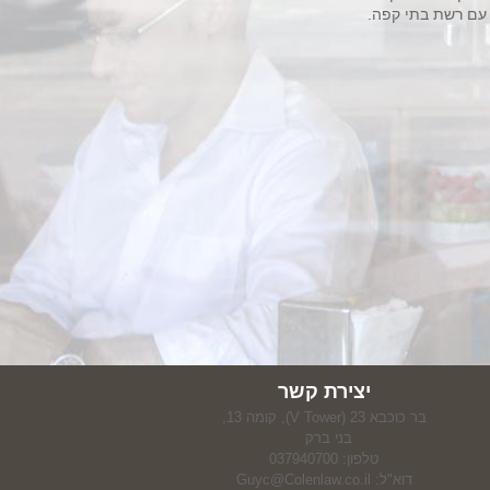
עם רשת בתי קפה.
יצירת קשר
בר כוכבא 23 (V Tower), קומה 13,
בני ברק
טלפון: 037940700
דוא"ל:
Guyc@Colenlaw.co.il