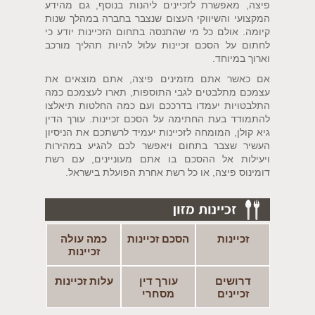
פיצה, מאפשרת לזכיינים ליהנות בנוסף, גם מהידע
המקצועי והשיווקי העצום שנצבר בחברה במהלך שנות
קיומה. אולם כל מי שהתנסה בתחום הזכיינות יודע כי
לחתום על הסכם זכיינות עלול להיות תהליך מורכב
וארוך במיוחד.
אם כאשר אתם מזמינים פיצה, אתם מוצאים את
עצמכם מתלבטים לגבי התוספות, תארו לעצמכם כמה
התלבטויות יעמדו בדרככם ועם כמה החלטות תיאלצו
להתמודד בעת החתימה על הסכם זכיינות. עורך הדין
גיא קולן, המומחה לזכיינות יעמיד לרשתכם את הניסיון
העשיר שצבר בתחום ויאפשר לכם להגיע במהירות
ויעילות אל ההסכם בו אתם מעוניינים, עם רשת
דומינוס פיצה, או כל רשת אחרת הפועלת בישראל.
זכיינות
הסכם זכיינות
כמה עולה
זכיינות
דרושים
עורך דין
עלות זכיינות
זכיינים
מסחרי