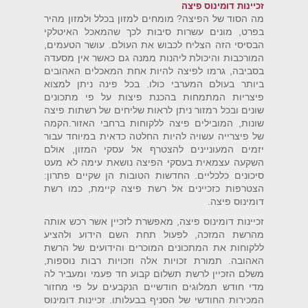
זכיינות דומינוס פיצה
מה הסוד של הפיצה? מומחים למזון בכלל ולמזון מהיר
בפרט, מונים עשרות סיבות לכך שהמאכל האיטלקי
הבסיסי הזה הצליח לכבוש את העולם. עושר הטעמים,
המורכבות והיכולת ליהנות ממנה גם כאשר אין מסעדה
בסביבה, גרמו לפיצה להיות אחת המאכלים האהובים
ביותר בעולם המערבי כולו. בכל פינה ניתן למצוא
פיצריות המתמחות בהכנת פיצות על פי מתכונים
שונים ובכל רמזור ניתן לראות שליחים של רשתות פיצה
שונות, המובילים פיצה ללקוחות ברחבי האזור.הקמה
של פיצרייה עשויה להיות החלטה כדאית במיוחד עבור
יזמים המעוניינים להצטרף אל עסקי המזון, אולם
השקעה עצמאית בעסקי הפיצה נושאת עימה לא מעט
סיכונים כלכליים. החדשות הטובות הן שקיים פתרון:
הצטרפות כזכיינים אל רשת פיצה קיימת, כמו רשת
דומינוס פיצה.
זכיינות דומינוס פיצה, מאפשרת לזכיין אשר רכש אותה
מהרשת המזכה, לפעול תחת השם הידוע ולהציע
ללקוחות את המתכונים המוכרים והידועים של הרשת
האהובה. תמורת זכויות אלה וזכויות רבות נוספות,
משלם הזכיין לרשת תשלום קבוע חד פעמי ומעביר לה
מדי חודש תמלוגים חודשיים הנקבעים על פי מחזור
המכירות החודשי של הסניף בבעלותו. זכיינות דומינוס