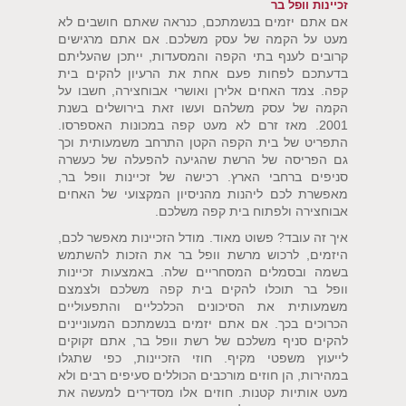
זכיינות וופל בר
אם אתם יזמים בנשמתכם, כנראה שאתם חושבים לא
מעט על הקמה של עסק משלכם. אם אתם מרגישים
קרובים לענף בתי הקפה והמסעדות, ייתכן שהעליתם
בדעתכם לפחות פעם אחת את הרעיון להקים בית
קפה. צמד האחים אלירן ואושרי אבוחצירה, חשבו על
הקמה של עסק משלהם ועשו זאת בירושלים בשנת
2001. מאז זרם לא מעט קפה במכונות האספרסו.
התפריט של בית הקפה הקטן התרחב משמעותית וכך
גם הפריסה של הרשת שהגיעה להפעלה של כעשרה
סניפים ברחבי הארץ. רכישה של זכיינות וופל בר,
מאפשרת לכם ליהנות מהניסיון המקצועי של האחים
אבוחצירה ולפתוח בית קפה משלכם.
איך זה עובד? פשוט מאוד. מודל הזכיינות מאפשר לכם,
היזמים, לרכוש מרשת וופל בר את הזכות להשתמש
בשמה ובסמלים המסחריים שלה. באמצעות זכיינות
וופל בר תוכלו להקים בית קפה משלכם ולצמצם
משמעותית את הסיכונים הכלכליים והתפעוליים
הכרוכים בכך. אם אתם יזמים בנשמתכם המעוניינים
להקים סניף משלכם של רשת וופל בר, אתם זקוקים
לייעוץ משפטי מקיף. חוזי הזכיינות, כפי שתגלו
במהירות, הן חוזים מורכבים הכוללים סעיפים רבים ולא
מעט אותיות קטנות. חוזים אלו מסדירים למעשה את