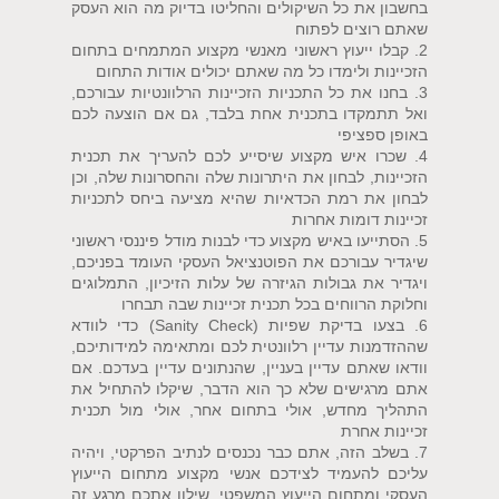
בחשבון את כל השיקולים והחליטו בדיוק מה הוא העסק
שאתם רוצים לפתוח
2. קבלו ייעוץ ראשוני מאנשי מקצוע המתמחים בתחום
הזכיינות ולימדו כל מה שאתם יכולים אודות התחום
3. בחנו את כל התכניות הזכיינות הרלוונטיות עבורכם,
ואל תתמקדו בתכנית אחת בלבד, גם אם הוצעה לכם
באופן ספציפי
4. שכרו איש מקצוע שיסייע לכם להעריך את תכנית
הזכיינות, לבחון את היתרונות שלה והחסרונות שלה, וכן
לבחון את רמת הכדאיות שהיא מציעה ביחס לתכניות
זכיינות דומות אחרות
5. הסתייעו באיש מקצוע כדי לבנות מודל פיננסי ראשוני
שיגדיר עבורכם את הפוטנציאל העסקי העומד בפניכם,
ויגדיר את גבולות הגיזרה של עלות הזיכיון, התמלוגים
וחלוקת הרווחים בכל תכנית זכיינות שבה תבחרו
6. בצעו בדיקת שפיות (Sanity Check) כדי לוודא
שההזדמנות עדיין רלוונטית לכם ומתאימה למידותיכם,
וודאו שאתם עדיין בעניין, שהנתונים עדיין בעדכם. אם
אתם מרגישים שלא כך הוא הדבר, שיקלו להתחיל את
התהליך מחדש, אולי בתחום אחר, אולי מול תכנית
זכיינות אחרת
7. בשלב הזה, אתם כבר נכנסים לנתיב הפרקטי, ויהיה
עליכם להעמיד לצידכם אנשי מקצוע מתחום הייעוץ
העסקי ומתחום הייעוץ המשפטי, שילוו אתכם מרגע זה