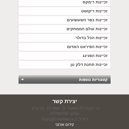
זכיינות רימקס
זכיינות ריקושט
זכיינות כפר השעשועים
זכיינות עולם הממתקים
זכיינות הכל בדולר
זכיינות הפיראט האדום
זכיינות הפנינג
זכיינות תחנת דלק טן
יצירת קשר
בר כוכבא 23 (V Tower), קומה 13, בני ברק
טלפון: 037940700
דוא"ל:
Guyc@Colenlaw.co.il
קידום אורגני